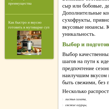
преимущества
сыр или бобовые, д
Дополнительные ком
сухофрукты, привно
Как быстро и вкусно
вкусовые нюансы. 
готовить в мутиварке суп
уникальность.
Выбор и подгото
Выбор качественны
шагов на пути к ид
предпочтение сезон
наилучшим вкусом 
быть свежими, без 
Несколько распрос
листья салата,
свежие огурцы,