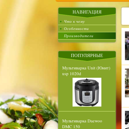
НАВИГАЦИЯ
Что к чему
Особенности
Производители
ПОПУЛЯРНЫЕ
Мультиварка Unit (Юнит)
usp 1020d
Мультиварка Daewoo
DMC 150