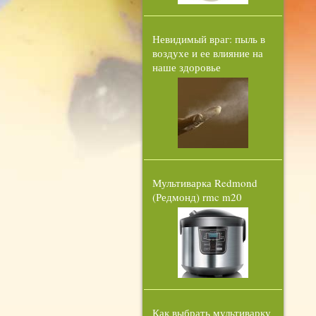
Невидимый враг: пыль в
воздухе и ее влияние на
наше здоровье
Мультиварка Redmond
(Редмонд) rmc m20
Как выбрать мультиварку