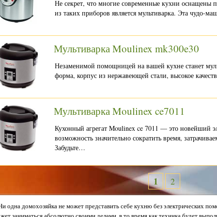
Не секрет, что многие современные кухни оснащены 
из таких приборов является мультиварка. Эта чудо-м
Мультиварка Moulinex mk300e30
Незаменимой помощницей на вашей кухне станет муль
форма, корпус из нержавеющей стали, высокое качест
Мультиварка Moulinex ce7011
Кухонный агрегат Moulinex ce 7011 — это новейший 
возможность значительно сократить время, затрачива
Забудьте…
1
2
Ни одна домохозяйка не может представить себе кухню без электрических по
жет заниматься абсолютно своими делами, в то время как техника будет выпол