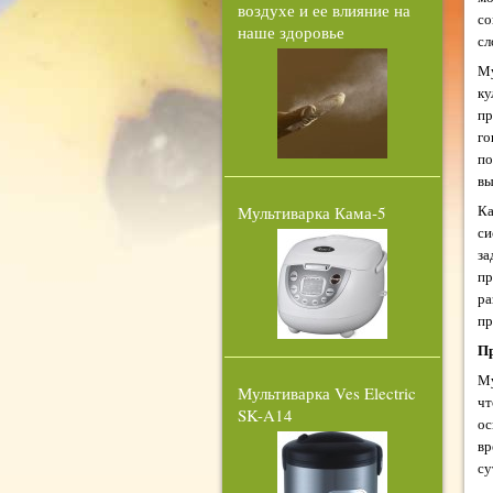
воздухе и ее влияние на
со
наше здоровье
сл
Му
ку
пр
го
по
вы
Ка
Мультиварка Кама-5
си
за
пр
ра
пр
Пр
Му
Мультиварка Ves Electric
чт
SK-A14
ос
вр
су