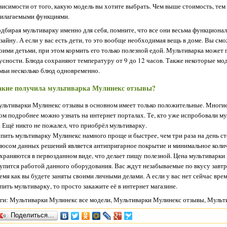
висимости от того, какую модель вы хотите выбрать. Чем выше стоимость, те
илагаемыми функциями.
дбирая мультиварку именно для себя, помните, что все они весьма функциона
зайну. А если у вас есть дети, то это вообще необходимая вещь в доме. Вы с
оими детьми, при этом кормить его только полезной едой. Мультиварка может 
усности. Блюда сохраняют температуру от 9 до 12 часов. Также некоторые мод
мьи несколько блюд одновременно.
акие получила мультиварка Мулинекс отзывы?
льтиварки Мулинекс отзывы в основном имеет только положительные. Многие
ом подробнее можно узнать на интернет порталах. Те, кто уже испробовали му
. Ещё никто не пожалел, что приобрёл мультиварку.
пить мультиварку Мулинекс намного проще и быстрее, чем три раза на день ст
юсом данных решений является антипригарное покрытие и минимальное коли
храняются в первозданном виде, что делает пищу полезной. Цена мультиварк
упится работой данного оборудования. Вас ждут незабываемые по вкусу завтр
емя как вы будете заняты своими личными делами. А если у вас нет сейчас вре
пить мультиварку, то просто закажите её в интернет магазине.
ги: Мультиварки Мулинекс все модели, Мультиварки Мулинекс отзывы, Муль
Поделиться…