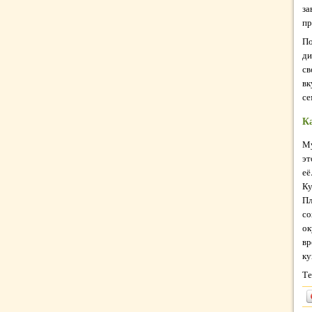
за
пр
По
ди
св
вк
се
К
Му
эт
её
Ку
Пл
со
ок
вр
ку
Те