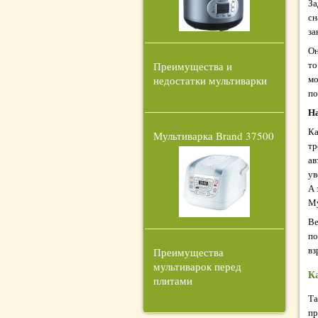
За
сн
за
Он
то
Преимущества и
мо
недостатки мультиварки
по
На
Ка
Мультиварка Brand 37500
тр
ав
ув
А 
Му
Ве
по
вз
Преимущества
мультиварок перед
К
плитами
Та
пр