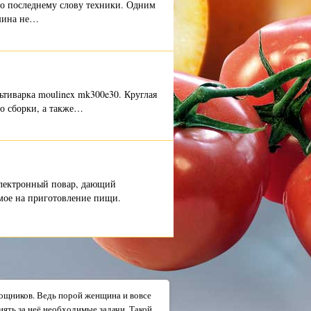
по последнему слову техники. Одним
ашина не…
тиварка moulinex mk300e30. Круглая
во сборки, а также…
электронный повар, дающий
емое на приготовление пищи.
мощников. Ведь порой женщина и вовсе
нять за неё необходимые задачи. Такой