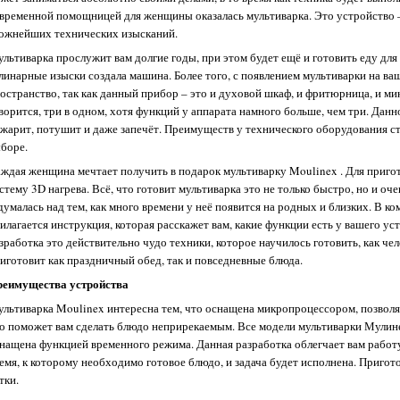
временной помощницей для женщины оказалась мультиварка. Это устройство –
ожнейших технических изысканий.
льтиварка прослужит вам долгие годы, при этом будет ещё и готовить еду для 
линарные изыски создала машина. Более того, с появлением мультиварки на в
остранство, так как данный прибор – это и духовой шкаф, и фритюрница, и мик
ворится, три в одном, хотя функций у аппарата намного больше, чем три. Данн
жарит, потушит и даже запечёт. Преимуществ у технического оборудования ст
боре.
ждая женщина мечтает получить в подарок мультиварку Moulinex . Для приго
стему 3D нагрева. Всё, что готовит мультиварка это не только быстро, но и оч
думалась над тем, как много времени у неё появится на родных и близких. В ко
илагается инструкция, которая расскажет вам, какие функции есть у вашего уст
зработка это действительно чудо техники, которое научилось готовить, как чел
иготовит как праздничный обед, так и повседневные блюда.
еимущества устройства
льтиварка Moulinex интересна тем, что оснащена микропроцессором, позвол
о поможет вам сделать блюдо неприрекаемым. Все модели мультиварки Мулин
нащена функцией временного режима. Данная разработка облегчает вам работ
емя, к которому необходимо готовое блюдо, и задача будет исполнена. Приго
тки.