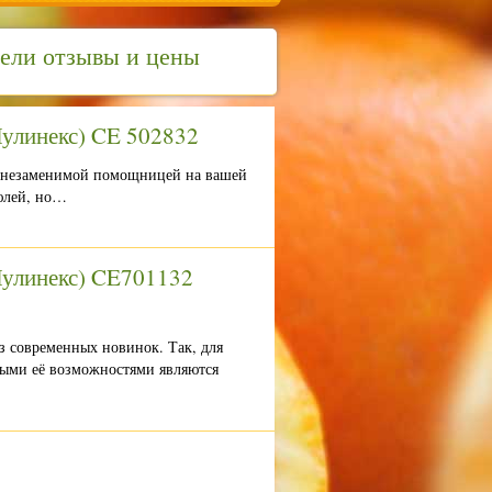
дели отзывы и цены
Мулинекс) CE 502832
ет незаменимой помощницей на вашей
рюлей, но…
Мулинекс) CE701132
з современных новинок. Так, для
ными её возможностями являются