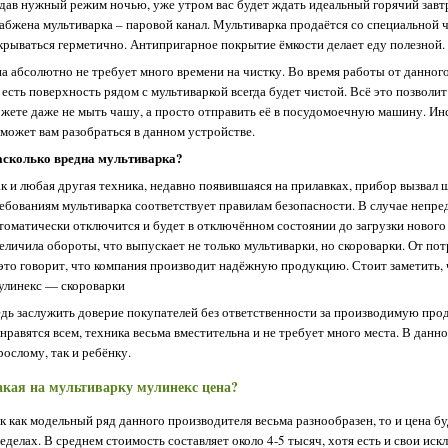
дав нужный режим ночью, уже утром вас будет ждать идеальный горячий завт
абжена мультиварка – паровой канал. Мультиварка продаётся со специальной 
крываться герметично. Антипригарное покрытие ёмкости делает еду полезной. 
а абсолютно не требует много времени на чистку. Во время работы от данного
 есть поверхность рядом с мультиваркой всегда будет чистой. Всё это позволи
жете даже не мыть чашу, а просто отправить её в посудомоечную машину. Инс
может вам разобраться в данном устройстве.
сколько вредна мультиварка?
к и любая другая техника, недавно появившаяся на прилавках, прибор вызвал 
ебованиям мультиварка соответствует правилам безопасности. В случае непр
томатически отключится и будет в отключённом состоянии до загрузки новог
еличила обороты, что выпускает не только мультиварки, но скороварки. От по
это говорит, что компания производит надёжную продукцию. Стоит заметить, 
линекс — скороварки
дь заслужить доверие покупателей без ответственности за производимую пр
нравятся всем, техника весьма вместительна и не требует много места. В данн
рослому, так и ребёнку.
акая на мультиварку мулинекс цена?
к как модельный ряд данного производителя весьма разнообразен, то и цена б
еделах. В среднем стоимость составляет около 4-5 тысяч, хотя есть и свои иск