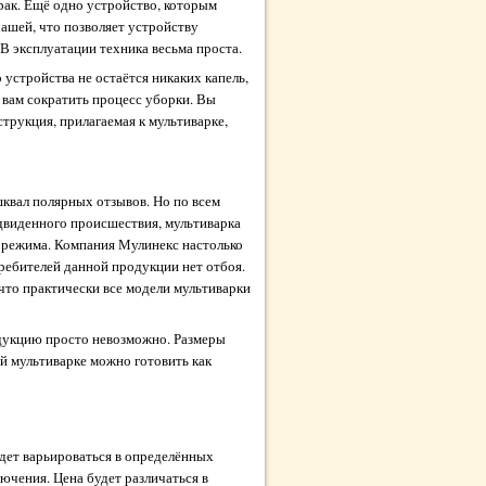
рак. Ещё одно устройство, которым
чашей, что позволяет устройству
В эксплуатации техника весьма проста.
 устройства не остаётся никаких капель,
т вам сократить процесс уборки. Вы
трукция, прилагаемая к мультиварке,
шквал полярных отзывов. Но по всем
едвиденного происшествия, мультиварка
о режима. Компания Мулинекс настолько
требителей данной продукции нет отбоя.
что практически все модели мультиварки
одукцию просто невозможно. Размеры
ой мультиварке можно готовить как
удет варьироваться в определённых
лючения. Цена будет различаться в