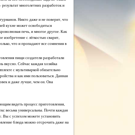
 результат многолетних разработок и
гурманов. Никто даже и не поверит, что
ашей кухне может освободиться
роволновая печь, и многое другое. Как
ое изобретение с лёгкостью сварит,
олько, что и пропадают все сомнения в
товления пищи создатели разработали
ень вкусно. Сейчас каждая хозяйка
мплекте с мультиваркой обязательно
ройства и как ими пользоваться. Данная
овек и даже лучше, чем он. Она
яющим видеть процесс приготовления,
екс весьма универсальны. Почти каждая
у. Вы с успехом можете установить
товление блюда можно отсрочить даже на