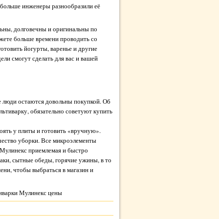
м больше инженеры разнообразили её
льны, долговечны и оригинальны по
можете больше времени проводить со
готовить йогурты, варенье и другие
ели смогут сделать для вас и вашей
 люди остаются довольны покупкой. Об
льтиварку, обязательно советуют купить
оять у плиты и готовить «вручную».
чество уборки. Все микроэлементы
и Мулинекс приемлемая и быстро
аки, сытные обеды, горячие ужины, в то
мени, чтобы выбраться в магазин и
тиварки Мулинекс цены