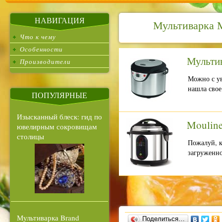
НАВИГАЦИЯ
Мультиварка М
Что к чему
Особенности
Мульти
Производители
Можно с ув
нашла свое
ПОПУЛЯРНЫЕ
Изысканный блеск: гид по
Moulin
ювелирным сокровищам
столицы
Пожалуй, к
загруженно
Мультиварка Brand
Поделиться…