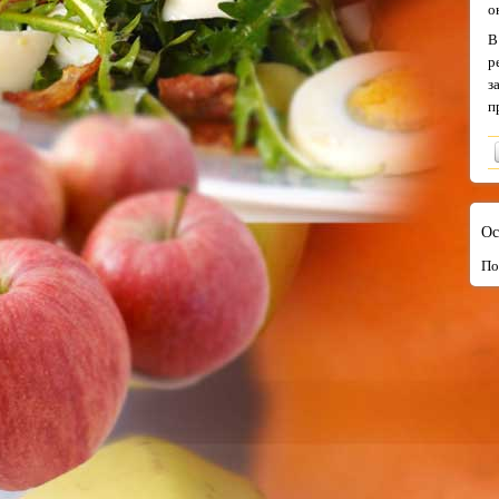
о
В
р
з
п
Ос
По