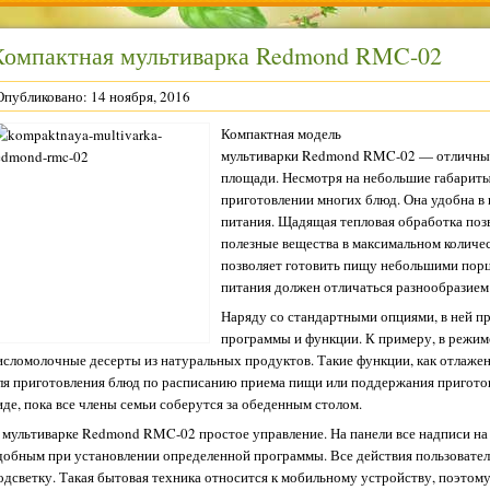
Компактная мультиварка Redmond RMC-02
Опубликовано: 14 ноября, 2016
Компактная модель
мультиварки Redmond RMC-02 — отличный 
площади. Несмотря на небольшие габариты
приготовлении многих блюд.
Она удобна в 
питания. Щадящая тепловая обработка поз
полезные вещества в максимальном количес
позволяет готовить пищу небольшими порц
питания должен отличаться разнообразием
Наряду со стандартными опциями, в ней 
программы и функции. К примеру, в режим
исломолочные десерты из натуральных продуктов. Такие функции, как отлаже
ля приготовления блюд по расписанию приема пищи или поддержания приготов
иде, пока все члены семьи соберутся за обеденным столом.
 мультиварке Redmond RMC-02 простое управление. На панели все надписи на р
добным при установлении определенной программы. Все действия пользовател
одсветку. Такая бытовая техника относится к мобильному устройству, поэтому