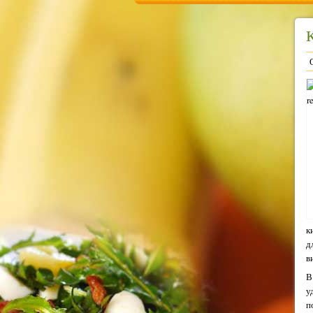
к
д
в
В
у
п