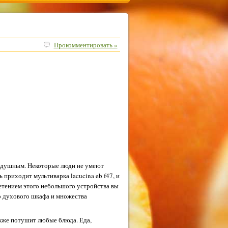
Прокомментировать »
нодушным. Некоторые люди не умеют
ь приходит мультиварка lacucina eb f47, и
етением этого небольшого устройства вы
о духового шкафа и множества
акже потушит любые блюда. Еда,