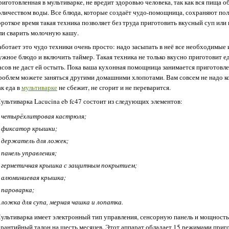
риготовленная в мультиварке, не вредит здоровью человека, так как вся пища 
оличеством воды. Все блюда, которые создаёт чудо-помощница, сохраняют пол
ороткое время такая техника позволяет без труда приготовить вкусный суп ил
ли сварить молочную кашу.
аботает это чудо техники очень просто: надо засыпать в неё все необходимые
ужное блюдо и включить таймер. Такая техника не только вкусно приготовит е
асов не даст ей остыть. Пока ваша кухонная помощница занимается приготовле
роблем можете заняться другими домашними хлопотами. Вам совсем не надо ко
ак еда в
мультиварке
не сбежит, не сгорит и не переварится.
ультиварка Lacucina eb fc47 состоит из следующих элементов:
четырёхлитровая кастрюля;
фиксатор крышки;
держатель для ложек;
панель управления;
герметичная крышка с защитным покрытием;
алюминиевая крышка;
пароварка;
ложка для супа, мерная чашка и лопатка.
ультиварка имеет электронный тип управления, сенсорную панель и мощность
арантийный талон на шесть месяцев. Этот аппарат обладает 15 режимами приго