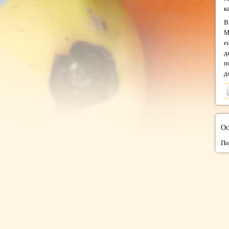
к
В
М
е
д
п
д
Ос
По