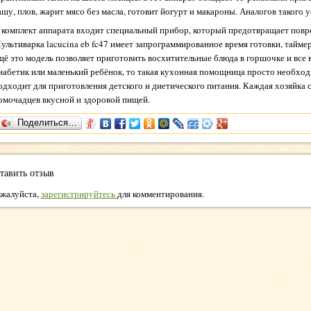
ашу, плов, жарит мясо без масла, готовит йогурт и макароны. Аналогов такого 
 комплект аппарата входит специальный прибор, который предотвращает пов
ультиварка lacucina eb fc47 имеет запрограммированное время готовки, таймер
щё это модель позволяет приготовить восхитительные блюда в горшочке и все в
иабетик или маленький ребёнок, то такая кухонная помощница просто необходи
одходит для приготовления детского и диетического питания. Каждая хозяйка 
омочадцев вкусной и здоровой пищей.
Поделиться…
тавить отзыв
жалуйста,
зарегистрируйтесь
для комментирования.