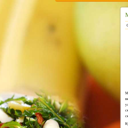
М
в
у
с
с
К