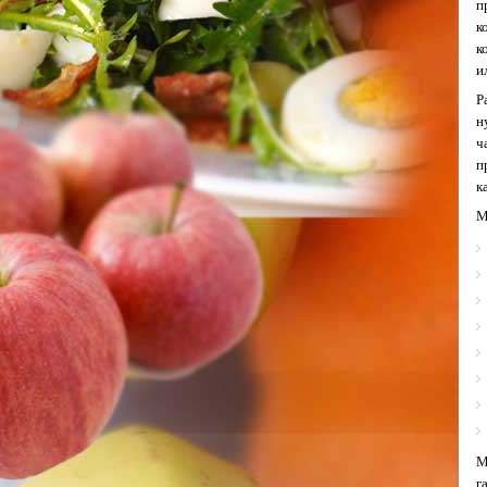
п
к
к
и
Р
н
ч
п
к
М
М
г