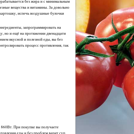
обрабатывается без жира и с минимальным
езные вещества и витамины. За довольно
и картошку, испечь воздушные булочки
 ингредиенты, запрограммировать на
ду, но и ещё на протяжении двенадцати
нием вкусной и полезной еды, вы без
нтролировать процесс противления, так
 860Вт. При покупке вы получаете
товления еды и без проблем варит суп,