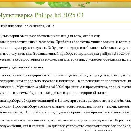
ультиварка Philips hd 3025 03
Опубликовано: 27 сентября, 2012
ультиварки были разработаны учёными для того, чтобы ещё
ольше упростить жизнь человека. Приборы абсолютно универсальны, и всего 
ехники и «разгрузит» кухню. Забудьте о подгоревшей каше, выбежавшем супе,
отите получить такой великолепный прибор, то мультиварка philips hd 3025 03
очетает в себе достоинства множества альтернатив, с успехом объединив их в 
реимущества устройства
рибор считается недорогим решением и идеально подходит для тех, кто умеет 
борудованием предельно простое и понятное. Цена решения понравится тем, кт
плюшки». Мультиварка philips hd 3025 практична и прагматична, срок её экспл
лавное – вся семья будет наслаждаться вкусной и здоровой пищей.
аша прибора обладает толщиной в 1,5 мм, при этом она состоит из 5 слоёв, к
ункции. Прогрев оборудование отнимет всего несколько минут, так как элемент
аким образом, 3D-обработка пищи сделает привычные продукты питания ещё 
ри этом чаша легко снимается, и её можно мыть даже в посудомойке. Нержаве
бслуживании, как и крышка. На дисплее устройства отображаются все необхо