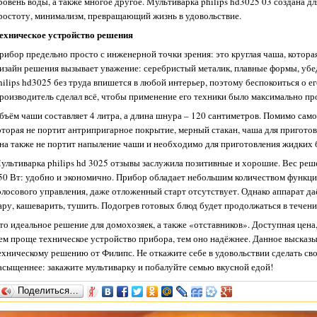
ровень воды, а также многое другое. Мультиварка philips hd3025 03 создана дл
ростоту, минимализм, превращающий жизнь в удовольствие.
ехническое устройство решения
рибор предельно просто с инженерной точки зрения: это круглая чаша, котора
изайн решения вызывает уважение: серебристый металик, плавные формы, убед
hilips hd3025 без труда впишется в любой интерьер, поэтому беспокоиться о ег
роизводитель сделал всё, чтобы применение его техники было максимально п
бъём чаши составляет 4 литра, а длина шнура – 120 сантиметров. Помимо само
оторая не портит антрипригарное покрытие, мерный стакан, чаша для приготов
на также не портит напыление чаши и необходимо для приготовления жидких 
ультиварка philips hd 3025 отзывы заслужила позитивные и хорошие. Вес реше
50 Вт: удобно и экономично. Прибор обладает небольшим количеством функций
олосового управления, даже отложенный старт отсутствует. Однако аппарат да
ару, кашеварить, тушить. Подогрев готовых блюд будет продолжаться в течени
то идеальное решение для домохозяек, а также «отставников». Доступная цена
ем проще техническое устройство прибора, тем оно надёжнее. Данное высказы
ехническому решению от Филипс. Не откажите себе в удовольствии сделать св
асыщеннее: закажите мультиварку и побалуйте семью вкусной едой!
Поделиться…