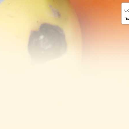
Ос
По