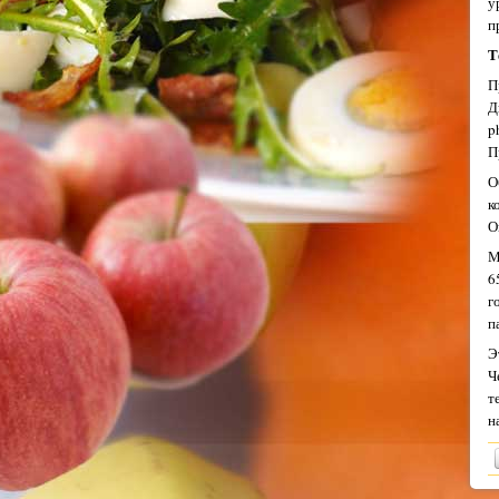
у
п
Т
П
Д
p
П
О
к
О
М
6
г
п
Э
Ч
т
н