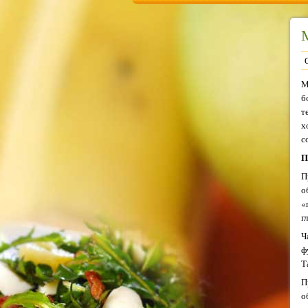
М
М
б
т
х
с
П
П
о
«
г
Ч
ф
Т
П
о