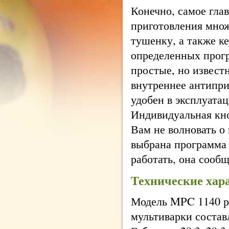
Конечно, самое гла
приготовления множ
тушенку, а также к
определенных прог
простые, но извест
внутреннее антипри
удобен в эксплуата
Индивидуальная кно
Вам не волновать о
выбрана программа 
работать, она сообщ
Технические хар
Модель MPC 1140 ра
мультиварки составл