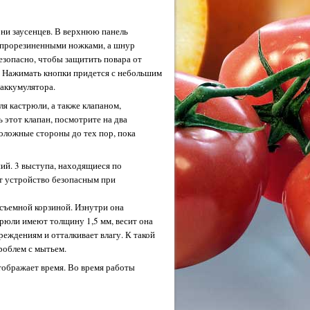
 ни заусенцев. В верхнюю панель
т прорезиненными ножками, а шнур
езопасно, чтобы защитить повара от
. Нажимать кнопки придется с небольшим
 аккумулятора.
 кастрюли, а также клапаном,
 этот клапан, посмотрите на два
оложные стороны до тех пор, пока
ий. 3 выступа, находящиеся по
ет устройство безопасным при
 съемной корзиной. Изнутри она
юли имеют толщину 1,5 мм, весит она
реждениям и отталкивает влагу. К такой
роблем с мытьем.
тображает время. Во время работы