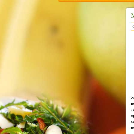
Х
и
т
о
с
и