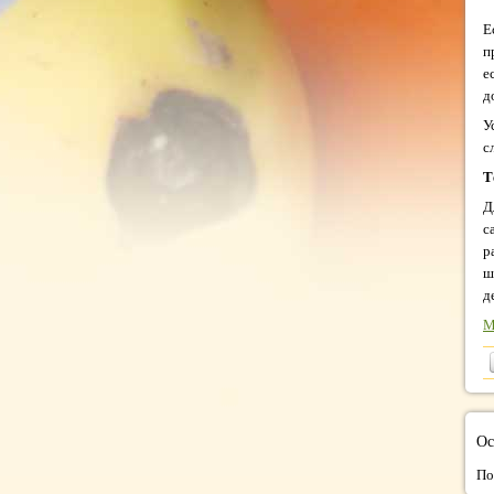
Е
п
е
д
У
с
Т
Д
с
р
ш
д
М
Ос
По