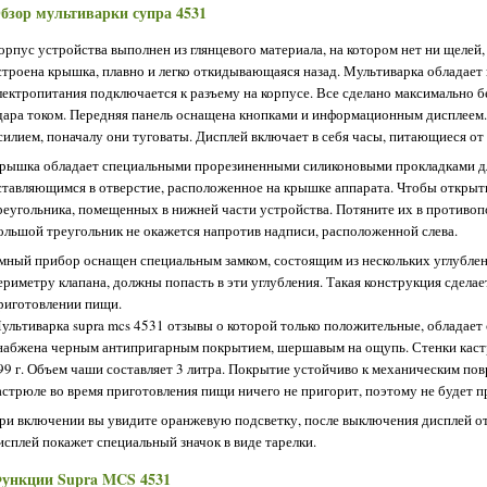
бзор мультиварки супра 4531
орпус устройства выполнен из глянцевого материала, на котором нет ни щелей,
строена крышка, плавно и легко откидывающаяся назад. Мультиварка обладае
лектропитания подключается к разъему на корпусе. Все сделано максимально б
дара током. Передняя панель оснащена кнопками и информационным дисплеем
силием, поначалу они туговаты. Дисплей включает в себя часы, питающиеся от
рышка обладает специальными прорезиненными силиконовыми прокладками для
ставляющимся в отверстие, расположенное на крышке аппарата. Чтобы открыть
реугольника, помещенных в нижней части устройства. Потяните их в противоп
ольшой треугольник не окажется напротив надписи, расположенной слева.
мный прибор оснащен специальным замком, состоящим из нескольких углублен
ериметру клапана, должны попасть в эти углубления. Такая конструкция сдела
риготовлении пищи.
ультиварка supra mcs 4531 отзывы о которой только положительные, обладает
набжена черным антипригарным покрытием, шершавым на ощупь. Стенки кастр
99 г. Объем чаши составляет 3 литра. Покрытие устойчиво к механическим пов
астрюле во время приготовления пищи ничего не пригорит, поэтому не будет п
ри включении вы увидите оранжевую подсветку, после выключения дисплей о
исплей покажет специальный значок в виде тарелки.
ункции Supra MCS 4531