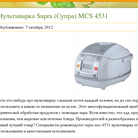
Мультиварка Supra (Супра) MCS 4531
Опубликовано: 7 октября, 2012
оть что-нибудь про мультиварку слышали почти каждый человек, но до сих пор
спользовать и каково ее назначение на кухне. Этот многофункциональный при
ермической обработки продуктов с помощью пара. Всем известно, что еда, при
рганизма, чем жареные или печеные блюда. Производителей и разнообразных м
амый лучший товар? Специалисты рекомендуют supra mcs 4531 мультиварка эт
спользовании и качественным исполнением.