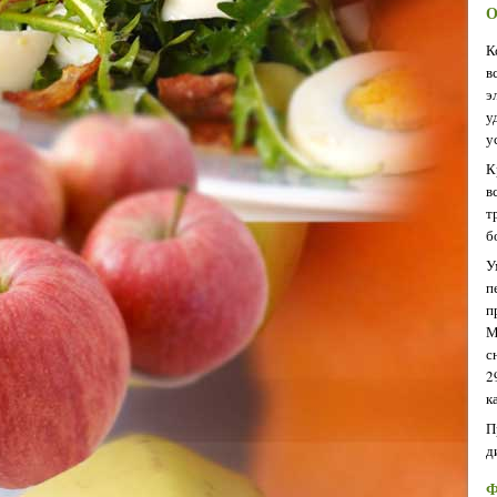
О
К
в
э
у
у
К
в
т
б
У
п
п
М
с
2
к
П
д
Ф