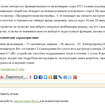
сли вас интересует функциональность мультиварки супра 4531 отзывы подтвер
ривычных опций она обладает полезным режимом отложенного старта. На па
сть кнопка: «Предварительная настройка». С ее помощью вы сможете настроит
остаточно установить на таймере время, например, запуск через 10 или 20 мин
стройство не позволит вам набрать неверную комбинацию команд, так что слом
лучае, если вы по невнимательности выберете недоступную функцию, кнопка п
ехнические характеристики:
лина мультиварки – 33 сантиметра, ширина – 26, высота – 22. Электропровод 
антиметров. Вес составляет 2,4 килограмма без учета веса кастрюли и шнура.
авна 0,7 кВт, устройство способно поддерживать тепло в течение 1 суток. В к
нура, входят еще подробная инструкция по эксплуатации, книга рецептов, гара
ержатель и мерный стакан.
ультиварки Супра
Поделиться…
тавить отзыв
жалуйста,
зарегистрируйтесь
для комментирования.