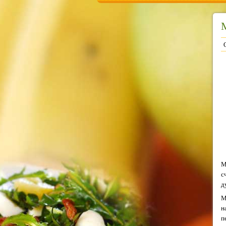
М
с
д
М
н
п