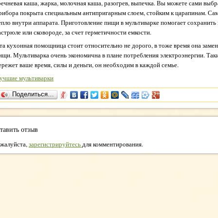
речневая каша, жарка, молочная каша, разогрев, выпечка. Вы можете сами выбр
рибора покрыта специальным антипригарным слоем, стойким к царапинам. Сам
епло внутри аппарата. Приготовление пищи в мультиварке помогает сохранить
астрюле или сковороде, за счет герметичности емкости.
та кухонная помощница стоит относительно не дорого, в тоже время она заме
ищи. Мультиварка очень экономична в плане потребления электроэнергии. Так
ережет ваше время, силы и деньги, он необходим в каждой семье.
учшие мультиварки
Поделиться…
тавить отзыв
жалуйста,
зарегистрируйтесь
для комментирования.