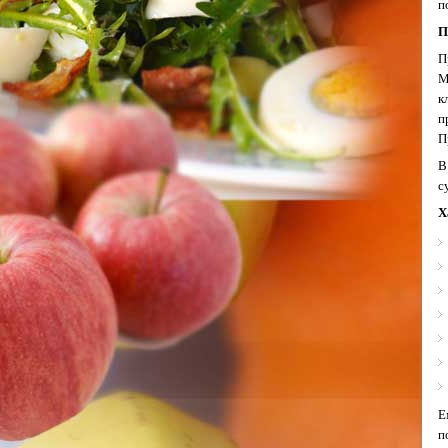
п
П
П
М
к
п
П
В
с
Х
Е
п