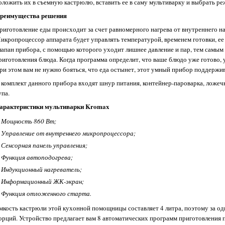
оложить их в съемную кастрюлю, вставить ее в саму мультиварку и выбрать ре
реимущества решения
риготовление еды происходит за счет равномерного нагрева от внутреннего на
икропроцессор аппарата будет управлять температурой, временем готовки, ее
лапан прибора, с помощью которого уходит лишнее давление и пар, тем самым
риготовления блюда. Когда программа определит, что ваше блюдо уже готово,
ри этом вам не нужно бояться, что еда остынет, этот умный прибор поддержив
 комплект данного прибора входят шнур питания, контейнер-пароварка, ложечк
упа.
арактеристики мультиварки Kromax
Мощность 860 Вт;
Управление от внутреннего микропроцессора;
Сенсорная панель управления;
Функция автоподогрева;
Индукционный нагреватель;
Информационный ЖК-экран;
Функция отложенного старта.
мкость кастрюли этой кухонной помощницы составляет 4 литра, поэтому за оди
орций. Устройство предлагает вам 8 автоматических программ приготовления п