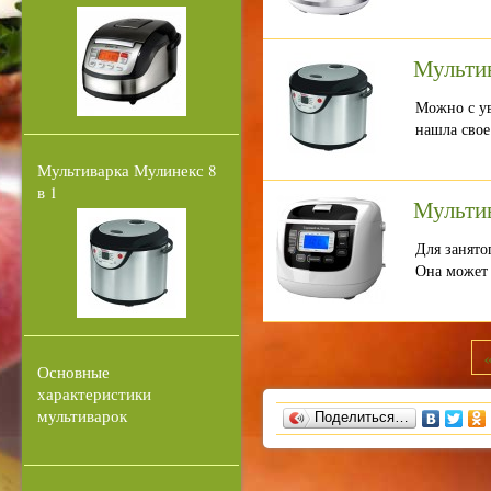
Мульти
Можно с ув
нашла свое
Мультиварка Мулинекс 8
в 1
Мультив
Для занято
Она может
Основные
характеристики
мультиварок
Поделиться…