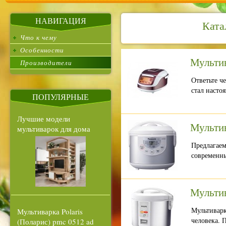
НАВИГАЦИЯ
Ката
Что к чему
Особенности
Мульти
Производители
Ответьте ч
стал насто
ПОПУЛЯРНЫЕ
Лучшие модели
Мульти
мультиварок для дома
Предлагаем
современны
Мультив
Мультиварк
Мультиварка Polaris
человека. 
(Поларис) pmc 0512 ad